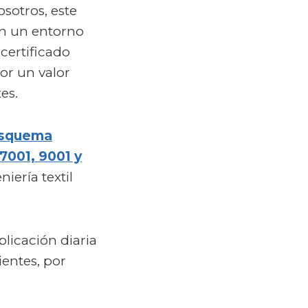
sotros, este
 En un entorno
 certificado
or un valor
es.
squema
7001, 9001 y
iería textil
licación diaria
ientes, por