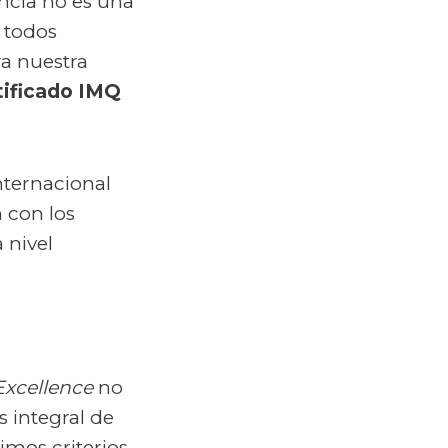
ncia no es una
 todos
ra nuestra
tificado IMQ
nternacional
 con los
 nivel
Excellence
no
 integral de
imos criterios