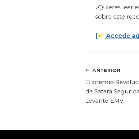
¿Quieres leer 
sobre este re
[
Accede aquí
Navegació
ANTERIOR
El premio Revoluc
de
de Satara Segurid
entradas
Levante-EMV