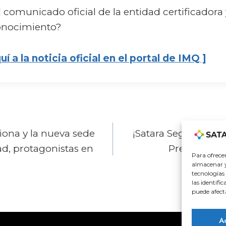
el comunicado oficial de la entidad certificador
conocimiento?
 a la noticia oficial en el portal de IMQ ]
n
iona y la nueva sede
¡Satara Seguridad, 
ad, protagonistas en
Premio Pyme
Para ofrece
almacenar y/
tecnologías
las identifi
puede afect
A