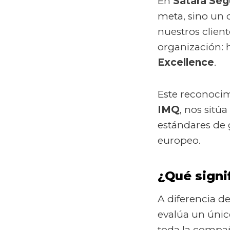
En
Satara Seg
meta, sino un 
nuestros clien
organización: 
Excellence
.
Este reconocim
IMQ
, nos sit
estándares de g
europeo.
¿Qué signi
A diferencia de
evalúa un únic
toda la compañ