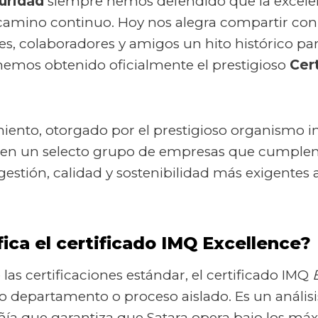
uridad
siempre hemos defendido que la excele
camino continuo. Hoy nos alegra compartir con
tes, colaboradores y amigos un hito histórico pa
hemos obtenido oficialmente el prestigioso
Cer
iento, otorgado por el prestigioso organismo i
úa en un selecto grupo de empresas que cumplen
estión, calidad y sostenibilidad más exigentes a
fica el certificado IMQ Excellence?
 las certificaciones estándar, el certificado IMQ
o departamento o proceso aislado. Es un análisis
ía que garantiza que Satara opera bajo los máx