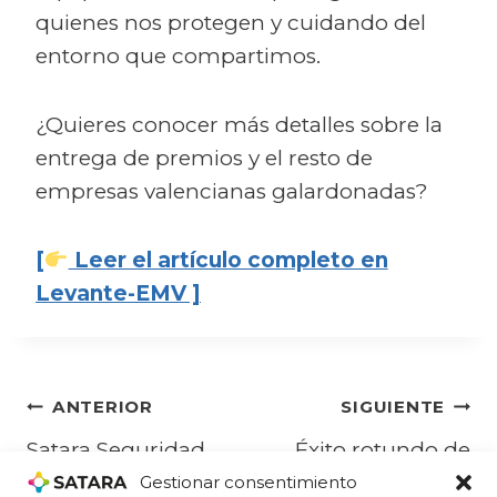
quienes nos protegen y cuidando del
entorno que compartimos.
¿Quieres conocer más detalles sobre la
entrega de premios y el resto de
empresas valencianas galardonadas?
[
Leer el artículo completo en
Levante-EMV ]
Navegación
ANTERIOR
SIGUIENTE
Satara Seguridad
Éxito rotundo de
de
alcanza la máxima
Satara Seguridad
Gestionar consentimiento